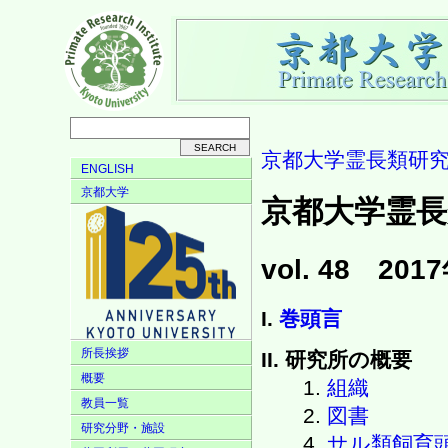
京都大学霊長類研
ENGLISH
京都大学
京都大学霊長
vol. 48 2
I.
巻頭言
所長挨拶
II. 研究所の概要
概要
1.
組織
教員一覧
2.
図書
研究分野・施設
4.
サル類飼育