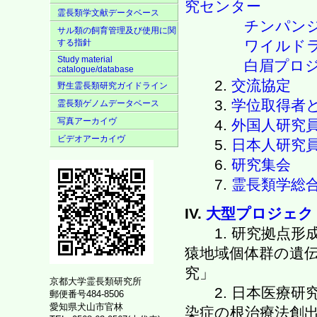
究センター
霊長類学文献データベース
チンパン
サル類の飼育管理及び使用に関
ワイルドラ
する指針
Study material
白眉プロ
catalogue/database
2.
交流協定
野生霊長類研究ガイドライン
3.
学位取得者
霊長類ゲノムデータベース
写真アーカイヴ
4.
外国人研究
ビデオアーカイヴ
5.
日本人研究
6.
研究集会
7.
霊長類学総合
IV.
大型プロジェク
1. 研究拠点形
猿地域個体群の遺
究」
京都大学霊長類研究所
2. 日本医療研究
郵便番号484-8506
愛知県犬山市官林
染症の根治療法創