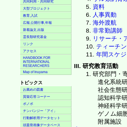
共同利用・共同研究
5.
資料
大型プロジェクト
6.
人事異動
教育,入試
7.
海外渡航
広報,公開行事,年報
8.
非常勤講師
新着論文,出版
霊長類研究基金
9.
リサーチ・
リンク
10.
ティーチン
アクセス
11.
年間スケジ
HANDBOOK FOR
INTERNATIONAL
III. 研究教育活動
RESEARCHERS
Map of Inuyama
1. 研究部門・
進化系統研
トピックス
社会生態研
お薦めの図書
認知科学研
質疑応答コーナー
ボノボ
神経科学研
チンパンジー「アイ」
ゲノム細胞
行動解析用データセット
附属施
頭蓋骨画像データベース