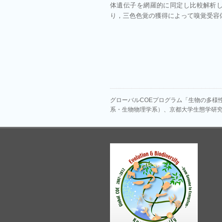
体遺伝子を網羅的に同定し比較解析
り，三色色覚の獲得によって嗅覚受容
グローバルCOEプログラム「生物の多様
系・生物物理学系）、京都大学生態学研