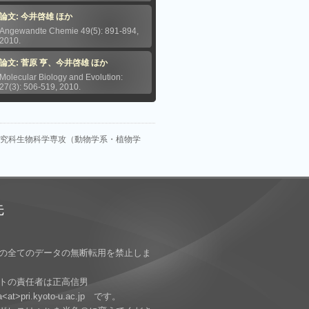
論文: 今井啓雄 ほか
Angewandte Chemie 49(5): 891-894,
2010.
論文: 菅原 亨、今井啓雄 ほか
Molecular Biology and Evolution:
27(3): 506-519, 2010.
研究科生物科学専攻（動物学系・植物学
先
の全てのデータの無断転用を禁止しま
イトの責任者は正高信男
a<at>pri.kyoto-u.ac.jp です。