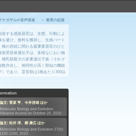
テナガザルの音声発達
教育の起源
知覚する感覚器官は、生態、行動によ
険を避け、食料を獲得し、生殖パート
、種の存続に関わる最重要器官のひと
嗅覚受容体遺伝子は、多様なにおい物
、哺乳類最大の多重遺伝子族（それぞ
複数存在し、相同性が高く類似の機能
）であり、霊長類は1種あたり300以
formation
論文: 菅原 亨、今井啓雄 ほか
Molecular Biology and Evolution:
Advance Access on October 20, 2010.
論文: 松井 淳、郷 康広 ほか
Molecular Biology and Evolution 27(5):
1192-1200, 2010.