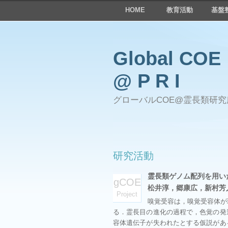
HOME
教育活動
基盤
Global COE
@ P R I
グローバルCOE@霊長類研究
研究活動
霊長類ゲノム配列を用い
gCOE
松井淳，郷康広，新村芳
Project
嗅覚受容は，嗅覚受容体が
る．霊長目の進化の過程で，色覚の発
容体遺伝子が失われたとする仮説があ