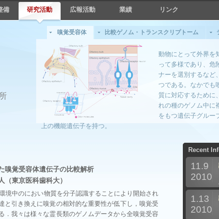
整備
研究活動
広報活動
業績
リンク
嗅覚受容体
比較ゲノム・トランスクリプトーム
動物にとって外界を
って多様であり、危
ナーを選別するなど
つである。なかでも
所
質に対応するために
れの種のゲノム中に
をもつ遺伝子グループ
上の機能遺伝子を持つ。
Recent In
11.9
た嗅覚受容体遺伝子の比較解析
2010
人（東京医科歯科大）
環境中のにおい物質を分子認識することにより開始され
1.13
達と引き換えに嗅覚の相対的な重要性が低下し，嗅覚受
2010
る．我々は様々な霊長類のゲノムデータから全嗅覚受容