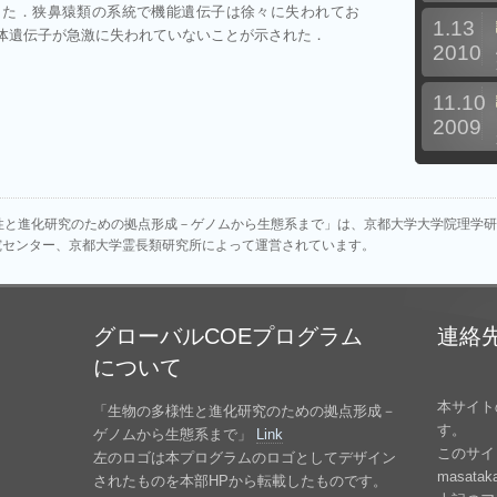
した．狭鼻猿類の系統で機能遺伝子は徐々に失われてお
1.13
体遺伝子が急激に失われていないことが示された．
2010
11.10
2009
性と進化研究のための拠点形成－ゲノムから生態系まで」は、京都大学大学院理学
究センター、京都大学霊長類研究所によって運営されています。
グローバルCOEプログラム
連絡
について
本サイト
「生物の多様性と進化研究のための拠点形成－
す。
ゲノムから生態系まで」
Link
このサ
左のロゴは本プログラムのロゴとしてデザイン
masatak
されたものを本部HPから転載したものです。