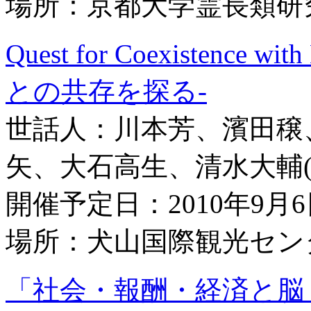
場所：京都大学霊長類研
Quest for Coexistence w
との共存を探る-
世話人：川本芳、濱田穣
矢、大石高生、清水大輔(J
開催予定日：2010年9月
場所：犬山国際観光セン
「社会・報酬・経済と脳