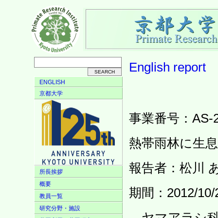
English
report
ENGLISH
京都大学
事業番号：AS-24
熱帯雨林に生
報告者：松川 
所長挨拶
概要
期間：2012/10/23
教員一覧
研究分野・施設
ヤマアラシ科動物