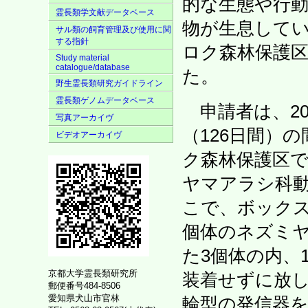
的な生態や行
霊長類学文献データベース
物が生息してい
サル類の飼育管理及び使用に関
する指針
ロク森林保護
Study material
catalogue/database
た。
野生霊長類研究ガイドライン
霊長類ゲノムデータベース
申請者は、201
写真アーカイヴ
（126日間）
ビデオアーカイヴ
ク森林保護区
ヤマアラシ科
こで、ボックス
個体のネズミ
た3個体の内、
京都大学霊長類研究所
装着せずに放し
郵便番号484-8506
愛知県犬山市官林
輪型の発信器を