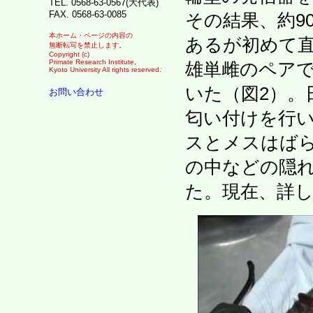
TEL. 0568-63-0567(大代表)
FAX. 0568-63-0085
その結果、約9
本ホーム・ページの内容の
あるが初めて直
無断転写を禁止します。
Copyright (c)
Primate Research Institute,
雄単雌のペア
Kyoto University All rights reserved.
いた（図2）。
お問い合わせ
匂い付けを行
スとメスはば
の中などの隠
た。現在、詳