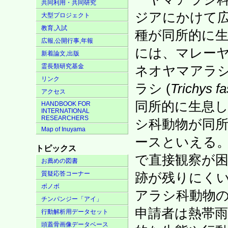
共同利用・共同研究
ジアにかけて広
大型プロジェクト
教育,入試
種が同所的に
広報,公開行事,年報
には、マレーヤ
新着論文,出版
霊長類研究基金
ネオヤマアラシ 
リンク
ラシ (
Trichys fa
アクセス
同所的に生息し
HANDBOOK FOR
INTERNATIONAL
RESEARCHERS
シ科動物が同
Map of Inuyama
ースといえる
トピックス
で直接観察が
お薦めの図書
質疑応答コーナー
跡が残りにく
ボノボ
アラシ科動物の
チンパンジー「アイ」
申請者は熱帯
行動解析用データセット
頭蓋骨画像データベース