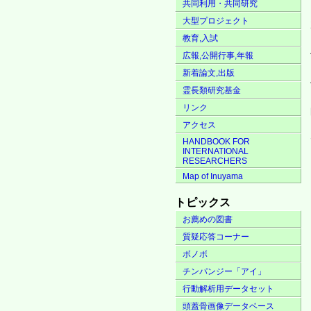
共同利用・共同研究
大型プロジェクト
教育,入試
広報,公開行事,年報
新着論文,出版
霊長類研究基金
リンク
アクセス
HANDBOOK FOR
INTERNATIONAL
RESEARCHERS
Map of Inuyama
トピックス
お薦めの図書
質疑応答コーナー
ボノボ
チンパンジー「アイ」
行動解析用データセット
頭蓋骨画像データベース