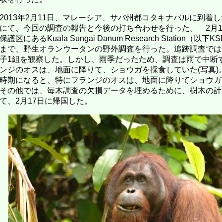
2013年2月11日、マレーシア、サバ州都コタキナバルに到着し
にて、今回の調査の報告と今後の打ち合わせを行った。 2月
保護区にあるKuala Sungai Danum Research Station（
まで、野生オランウータンの野外調査を行った。追跡調査では
子1組を観察した。しかし、雨季だったため、調査は雨で中断
ンジのオスは、地面に降りて、ショウガを採食していた(写真)
時期になると、特にフランジのオスは、地面に降りてショウガ
その他では、毎木調査の欠損データを埋めるために、樹木の計
て、2月17日に帰国した。