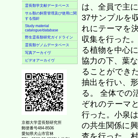
は、全員で主
霊長類学文献データベース
サル類の飼育管理及び使用に関
37サンプルを
する指針
Study material
れにテーマを
catalogue/database
収集を行った。特に
野生霊長類研究ガイドライン
霊長類ゲノムデータベース
る植物を中心
写真アーカイヴ
協力の下、葉な
ビデオアーカイヴ
ることができた
抽出を行い、
る。 全体での
ぞれのテーマ
行った。小泉
京都大学霊長類研究所
の共生関係に
郵便番号484-8506
愛知県犬山市官林
査を行った。