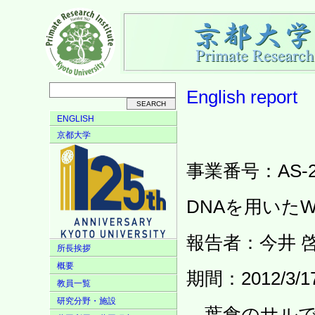
English
report
ENGLISH
京都大学
事業番号：AS-23
DNAを用いたWhi
報告者：今井 
所長挨拶
概要
期間：2012/3/17 
教員一覧
研究分野・施設
葉食のサルであるw