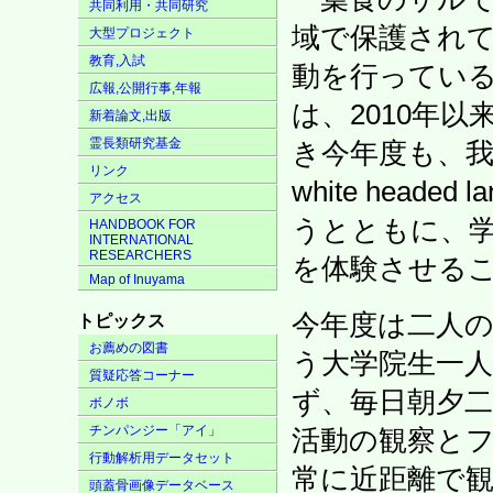
共同利用・共同研究
域で保護され
大型プロジェクト
教育,入試
動を行っているP
広報,公開行事,年報
は、2010年
新着論文,出版
霊長類研究基金
き今年度も、我
リンク
white head
アクセス
うとともに、
HANDBOOK FOR
INTERNATIONAL
RESEARCHERS
を体験させる
Map of Inuyama
今年度は二人
トピックス
お薦めの図書
う大学院生一
質疑応答コーナー
ず、毎日朝夕二
ボノボ
チンパンジー「アイ」
活動の観察と
行動解析用データセット
常に近距離で
頭蓋骨画像データベース