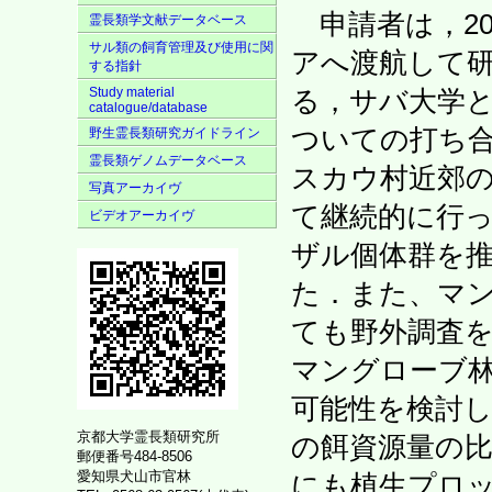
申請者は，20
霊長類学文献データベース
サル類の飼育管理及び使用に関
アへ渡航して
する指針
Study material
る，サバ大学
catalogue/database
ついての打ち
野生霊長類研究ガイドライン
霊長類ゲノムデータベース
スカウ村近郊
写真アーカイヴ
て継続的に行
ビデオアーカイヴ
ザル個体群を
た．また、マ
ても野外調査
マングローブ
可能性を検討
京都大学霊長類研究所
の餌資源量の
郵便番号484-8506
愛知県犬山市官林
にも植生プロ