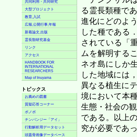
共同利用・共同研究
る霊長類種で
大型プロジェクト
教育,入試
進化にどのよ
広報,公開行事,年報
した種である
新着論文,出版
霊長類研究基金
されている「
リンク
ムを解明する
アクセス
ネオ島にしか
HANDBOOK FOR
INTERNATIONAL
RESEARCHERS
した地域には，
Map of Inuyama
異なる植生に
トピックス
境において本
お薦めの図書
質疑応答コーナー
生態・社会の
ボノボ
である。以上
チンパンジー「アイ」
究が必要であ
行動解析用データセット
頭蓋骨画像データベース