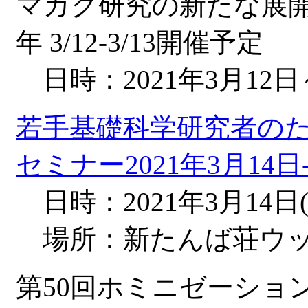
マカク研究の新たな展開
年 3/12-3/13開催予定
日時：2021年3月12日
若手基礎科学研究者の
セミナー2021年3月14日
日時：2021年3月14日(
場所：新たんば荘ウッ
第50回ホミニゼーショ