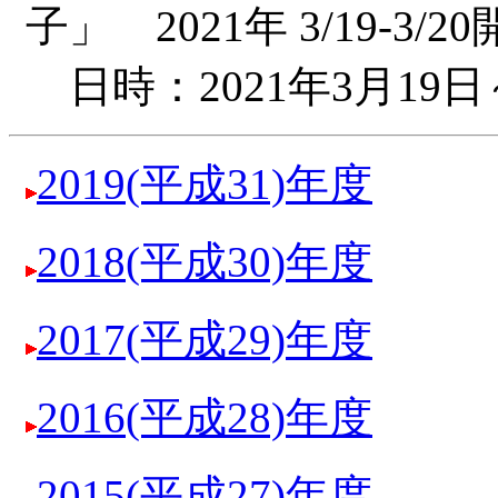
子」 2021年 3/19-3/
日時：2021年3月19日
2019(平成31)年度
2018(平成30)年度
2017(平成29)年度
2016(平成28)年度
2015(平成27)年度