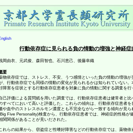
English
行動依存症に見られる負の情動の増強と神経症
浅岡由衣、元武俊、森田智也、石川恵己、後藤幸織
概要
薬物依存症では、ストレス、不安、うつ感情といった負の情動の増強が
が、行動依存症でも同様の情動の変化が見られるかは知られていない。
好障害を症状とする行動依存症患者を対象に負の情動に関する調査を行
自己評価による質問紙を用いた調査では、行動依存症患者は健常者と比
のすべてにおいて高いと評価した。これらの傾向は、行動依存症患者を
価や血中のストレスホルモン濃度とも不完全ながら一致する傾向が見ら
(Big Five Personality)検査から、行動依存症患者では、神経症的
相関関係があることが見いだされた。
これらの結果から、窃盗症と性嗜好障害などの行動依存症では、薬物依