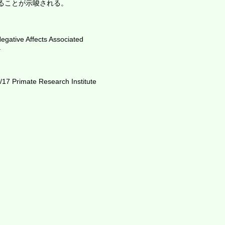
ることが示唆される。
egative Affects Associated
.
/17 Primate Research Institute