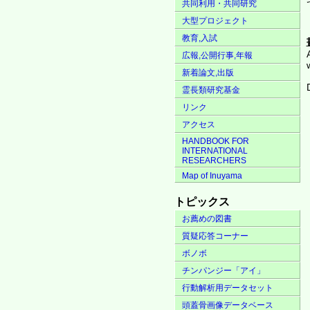
共同利用・共同研究
大型プロジェクト
教育,入試
広報,公開行事,年報
新着論文,出版
霊長類研究基金
リンク
アクセス
HANDBOOK FOR
INTERNATIONAL
RESEARCHERS
Map of Inuyama
トピックス
お薦めの図書
質疑応答コーナー
ボノボ
チンパンジー「アイ」
行動解析用データセット
頭蓋骨画像データベース