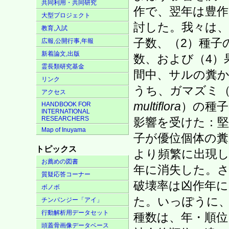
共同利用・共同研究
作で、翌年は豊
大型プロジェクト
討した。我々は、
教育,入試
子数、（2）種子
広報,公開行事,年報
新着論文,出版
数、および（4）
霊長類研究基金
間中、サルの糞か
リンク
うち、ガマズミ
アクセス
multiflora
）の種子
HANDBOOK FOR
INTERNATIONAL
RESEARCHERS
影響を受けた：
Map of Inuyama
子が優位個体の
トピックス
より頻繁に出現
お薦めの図書
年に消失した。
質疑応答コーナー
破壊率は凶作年に
ボノボ
た。いっぽうに
チンパンジー「アイ」
行動解析用データセット
種数は、年・順
頭蓋骨画像データベース