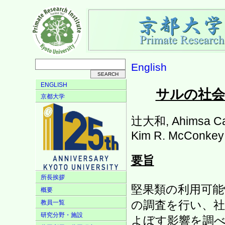
English
ENGLISH
サルの社会
京都大学
辻大和, Ahimsa Ca
Kim R. McConkey
要旨
所長挨拶
堅果類の利用可能
概要
の調査を行い、社
教員一覧
研究分野・施設
よぼす影響を調