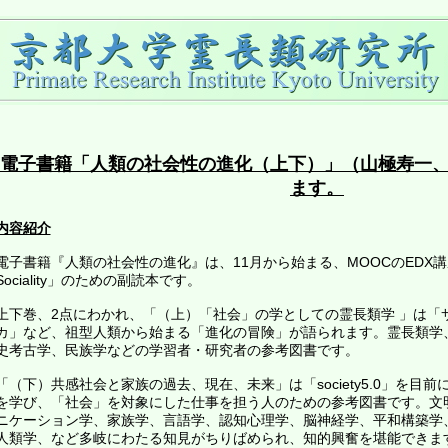
電子書籍「人類の社会性の進化（上下）」（山極寿一、
ます。
内容紹介
電子書籍『人類の社会性の進化』は、11月から始まる、MOOCのEDX講座、「Evol
Sociality」のための副読本です。
上下巻、2点にわかれ、「（上）「社会」の学としての霊長類学 」は「
カ」など、祖型人類から始まる「進化の冒険」が語られます。霊長類学
史考古学、民族学などの学習者・研究者の参考図書です。
「（下）共感社会と家族の過去、現在、未来」は「society5.0」を目
を学び、「社会」を対象にした仕事を担う人のための参考図書です。文
ニケーション学、家族学、言語学、認知心理学、脳神経学、平和構築学
人類学、など多岐にわたる知見がちりばめられ、知的興奮を堪能できま