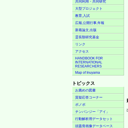
共同利用・共同研究
大型プロジェクト
教育,入試
広報,公開行事,年報
新着論文,出版
霊長類研究基金
リンク
アクセス
HANDBOOK FOR
INTERNATIONAL
RESEARCHERS
Map of Inuyama
トピックス
お薦めの図書
質疑応答コーナー
ボノボ
チンパンジー「アイ」
行動解析用データセット
頭蓋骨画像データベース