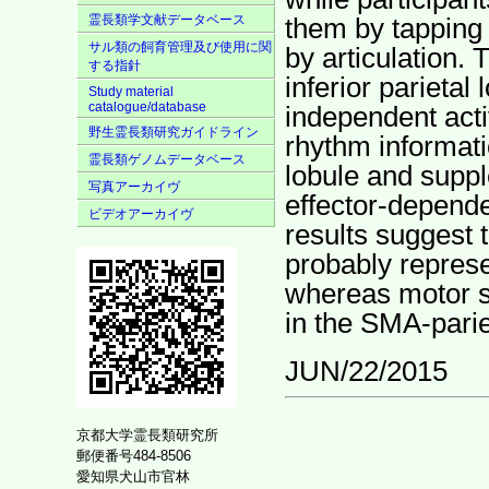
霊長類学文献データベース
them by tapping wi
サル類の飼育管理及び使用に関
by articulation. 
する指針
inferior parietal 
Study material
catalogue/database
independent acti
野生霊長類研究ガイドライン
rhythm informatio
霊長類ゲノムデータベース
lobule and supp
写真アーカイヴ
effector-depende
ビデオアーカイヴ
results suggest 
probably represen
whereas motor s
in the SMA-parie
JUN/22/2015
京都大学霊長類研究所
郵便番号484-8506
愛知県犬山市官林