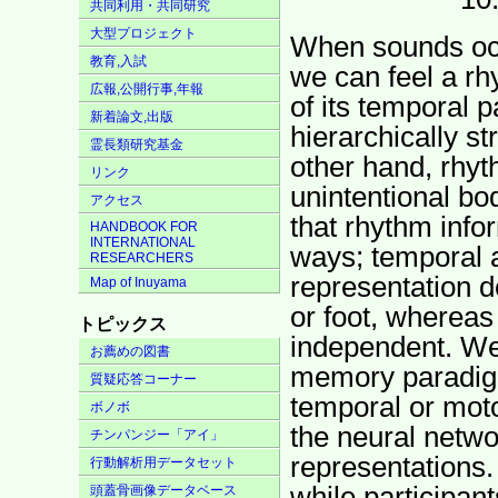
共同利用・共同研究
大型プロジェクト
When sounds occu
教育,入試
we can feel a r
広報,公開行事,年報
of its temporal p
新着論文,出版
hierarchically s
霊長類研究基金
other hand, rhyt
リンク
unintentional b
アクセス
that rhythm info
HANDBOOK FOR
INTERNATIONAL
ways; temporal 
RESEARCHERS
representation d
Map of Inuyama
or foot, whereas
トピックス
independent. We
お薦めの図書
memory paradigm
質疑応答コーナー
temporal or moto
ボノボ
the neural netwo
チンパンジー「アイ」
representations.
行動解析用データセット
while participa
頭蓋骨画像データベース