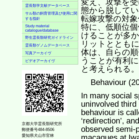
変え、攻撃を受
霊長類学文献データベース
態から脱してい
サル類の飼育管理及び使用に関
転嫁攻撃の対象
する指針
特に、低順位個
Study material
catalogue/database
けることが多か
野生霊長類研究ガイドライン
リットとともに
霊長類ゲノムデータベース
体は、自らの順
写真アーカイヴ
うことが有利に
ビデオアーカイヴ
と考えられる。
Behaviour (2
In many social s
uninvolved third 
behaviour is call
‘redirection’, an
京都大学霊長類研究所
observed semi-p
郵便番号484-8506
macaques at Iw
愛知県犬山市官林