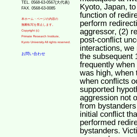
TEL. 0568-63-0567(大代表)
Kyoto, Japan, to
FAX. 0568-63-0085
function of red
本ホーム・ページの内容の
perform redirecti
無断転写を禁止します。
aggressor, (2) re
Copyright (c)
Primate Research Institute,
post-conflict un
Kyoto University All rights reserved.
interactions, we
お問い合わせ
the subsequent 
frequently when t
was high, when 
when conflicts o
supported hypot
aggression not on
from bystanders 
initial conflict 
performed redire
bystanders. Vict