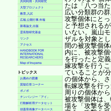
共同利用・共同研究
たは「八つ当た
大型プロジェクト
広い分類群の群
教育,入試
攻撃個体にとっ
広報,公開行事,年報
と予想されるが
新着論文,出版
いない。嵐山モ
霊長類研究基金
ザルを対象とし
リンク
間の被攻撃個体
アクセス
内に、被攻撃個
HANDBOOK FOR
INTERNATIONAL
を行ったと定義
RESEARCHERS
Map of Inuyama
嫁攻撃を行うこ
ていることが分
トピックス
の個体から、さ
お薦めの図書
転嫁攻撃を行っ
質疑応答コーナー
周りの個体から
ボノボ
チンパンジー「アイ」
被攻撃個体は、
行動解析用データセット
場を「攻撃を受
頭蓋骨画像データベース