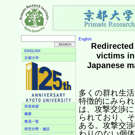
English
Redirected
ENGLISH
victims i
京都大学
Japanese m
多くの群れ生活
特徴的にみられ
所長挨拶
は、攻撃交渉に
概要
られており、そ
教員一覧
ある。攻撃交渉
研究分野・施設
わりのない個体