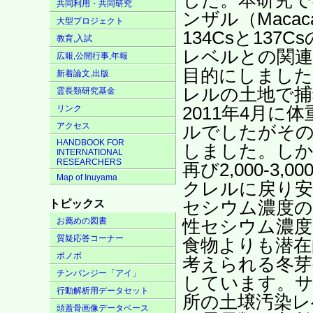
共同利用・共同研究
ンザル（Macac
大型プロジェクト
134Csと13
教育,入試
レベルとの関連
広報,公開行事,年報
目的にしました。 
新着論文,出版
レルの土地で捕
霊長類研究基金
2011年4月に体
リンク
アクセス
ルでしたがその
HANDBOOK FOR
しました。しか
INTERNATIONAL
RESEARCHERS
再び2,000-3,
Map of Inuyama
クレルに戻り安
セシウム濃度の
トピックス
お薦めの図書
性セシウム濃度
質疑応答コーナー
食物よりも潜在
ボノボ
考えられる冬芽
チンパンジー「アイ」
しています。サ
行動解析用データセット
所の土壌汚染レ
頭蓋骨画像データベース