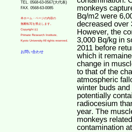
TEL. 0568-63-0567(大代表)
monkeys capture
FAX. 0568-63-0085
Bq/m2 were 6,00
本ホーム・ページの内容の
decreased over 
無断転写を禁止します。
However, the con
Copyright (c)
Primate Research Institute,
3,000 Bq/kg in 
Kyoto University All rights reserved.
2011 before retur
お問い合わせ
which it remained
change in muscl
to that of the c
atmospheric fal
winter buds and 
potentially conta
radiocesium than 
year. The muscle
monkeys related s
contamination at