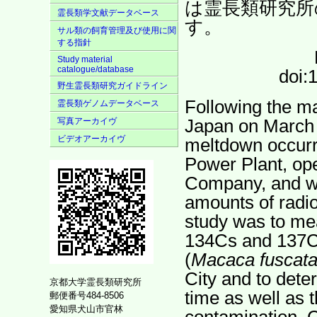
は霊長類研究所
霊長類学文献データベース
す。
サル類の飼育管理及び使用に関
する指針
Study material
catalogue/database
doi:
野生霊長類研究ガイドライン
Following the ma
霊長類ゲノムデータベース
Japan on March 1
写真アーカイヴ
ビデオアーカイヴ
meltdown occurr
Power Plant, op
Company, and wa
amounts of radio
study was to me
134Cs and 137C
(
Macaca fuscat
City and to dete
京都大学霊長類研究所
time as well as t
郵便番号484-8506
愛知県犬山市官林
contamination. C