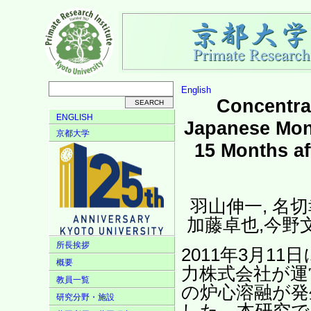
English
Concentra
ENGLISH
Japanese Mon
京都大学
15 Months af
羽山伸一, 名切
加藤卓也,今野
所長挨拶
2011年3月1
概要
力株式会社が運
教員一覧
の炉心溶融が発
研究分野・施設
した。本研究で