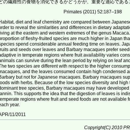
どの繊維性の食物を消化できるかどうかが、重要な適応である
Primates (2011) 52:187–198
Habitat, diet and leaf chemistry are compared between Japane
order to reveal the similarities and differences in dietary adapta
living at the eastern and western extremes of the genus Macaca.
proportion of fleshy-fruited species are much higher in Japan tha
species spend considerable annual feeding time on leaves. Ja
fruits and seeds over leaves and Barbary macaques prefer seeds
adaptive in temperate regions where fruit availability varies con
animals can survive during the lean period by relying on leaf and
The two species are different with respect to the higher consump
macaques, and the leaves consumed contain high condensed and
Barbary but not for Japanese macaques. Barbary macaques supp
foods with herbs. Because of the low species diversity and high 
dominant tree species, Barbary macaques may have developed t
tannin. This supports the idea that the digestion of leaves is ind
temperate regions where fruit and seed foods are not available f
each year.
APR/11/2011
Copyright(C) 2010 PRI