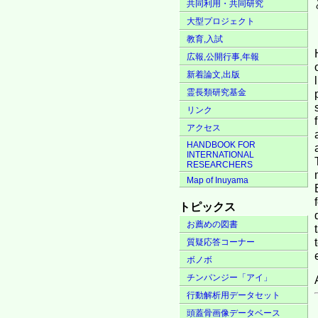
共同利用・共同研究
大型プロジェクト
教育,入試
広報,公開行事,年報
新着論文,出版
霊長類研究基金
リンク
アクセス
HANDBOOK FOR
INTERNATIONAL
RESEARCHERS
Map of Inuyama
トピックス
お薦めの図書
質疑応答コーナー
ボノボ
チンパンジー「アイ」
行動解析用データセット
頭蓋骨画像データベース