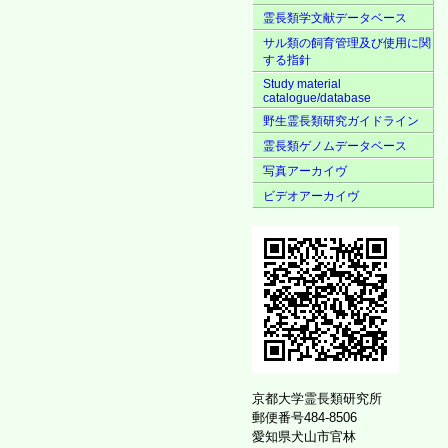
霊長類学文献データベース
サル類の飼育管理及び使用に関
する指針
Study material
catalogue/database
野生霊長類研究ガイドライン
霊長類ゲノムデータベース
写真アーカイヴ
ビデオアーカイヴ
京都大学霊長類研究所
郵便番号484-8506
愛知県犬山市官林