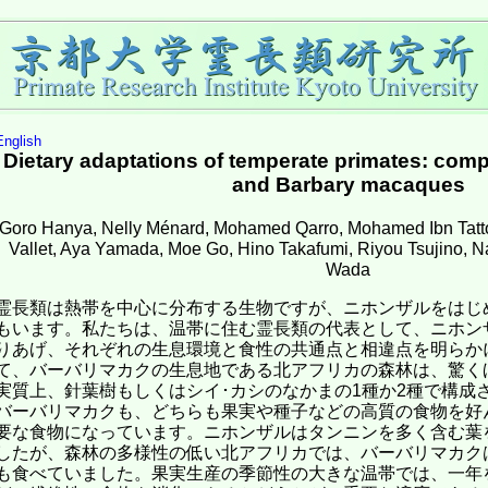
English
Dietary adaptations of temperate primates: com
and Barbary macaques
Goro Hanya, Nelly Ménard, Mohamed Qarro, Mohamed Ibn Tatt
Vallet, Aya Yamada, Moe Go, Hino Takafumi, Riyou Tsujino,
Wada
霊長類は熱帯を中心に分布する生物ですが、ニホンザルをはじ
もいます。私たちは、温帯に住む霊長類の代表として、ニホン
りあげ、それぞれの生息環境と食性の共通点と相違点を明らか
て、バーバリマカクの生息地である北アフリカの森林は、驚く
実質上、針葉樹もしくはシイ･カシのなかまの1種か2種で構成
バーバリマカクも、どちらも果実や種子などの高質の食物を好
要な食物になっています。ニホンザルはタンニンを多く含む葉
したが、森林の多様性の低い北アフリカでは、バーバリマカク
も食べていました。果実生産の季節性の大きな温帯では、一年