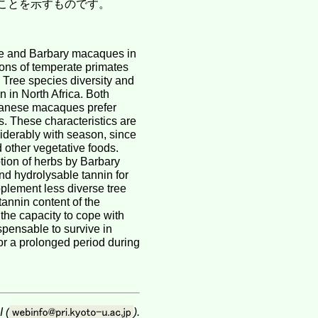
ことを示すものです。
se and Barbary macaques in
tions of temperate primates
 Tree species diversity and
n in North Africa. Both
panese macaques prefer
. These characteristics are
siderably with season, since
 other vegetative foods.
tion of herbs by Barbary
 hydrolysable tannin for
lement less diverse tree
tannin content of the
he capacity to cope with
ispensable to survive in
or a prolonged period during
 (
).