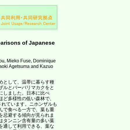
parisons of Japanese
ou, Mieko Fuse, Dominique
 Naoki Agetsuma and Kazuo
めとして、温帯に暮らす種
ザルとバーバリマカクをと
にしました。日本に比べ
ほど多様性の低い森林で、
されています。ニホンザルも
んで食べる一方で、葉も重
を忌避する傾向が見られま
はタンニン含有量の多い葉
を通して利用できる、葉な