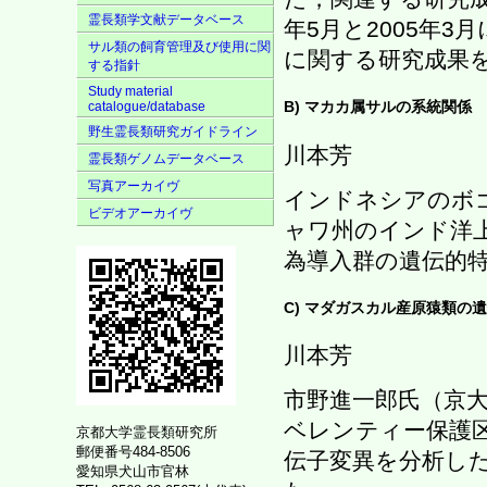
霊長類学文献データベース
年5月と2005年
サル類の飼育管理及び使用に関
に関する研究成果
する指針
Study material
B) マカカ属サルの系統関係
catalogue/database
野生霊長類研究ガイドライン
川本芳
霊長類ゲノムデータベース
写真アーカイヴ
インドネシアのボ
ビデオアーカイヴ
ャワ州のインド洋上
為導入群の遺伝的
C) マダガスカル産原猿類の
川本芳
市野進一郎氏（京
ベレンティー保護
京都大学霊長類研究所
郵便番号484-8506
伝子変異を分析し
愛知県犬山市官林