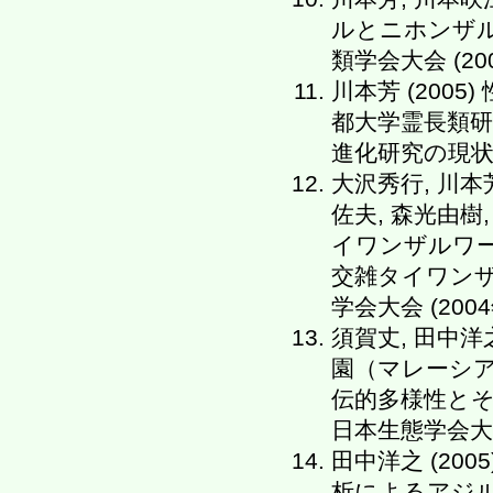
ルとニホンザル
類学会大会 (2004
川本芳 (200
都大学霊長類
進化研究の現状と展
大沢秀行, 川本芳
佐夫, 森光由樹,
イワンザルワー
交雑タイワンザ
学会大会 (2004年
須賀丈, 田中洋之
園（マレーシ
伝的多様性とその起
日本生態学会大会
田中洋之 (20
析によるアジル