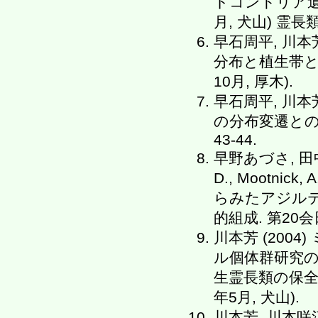
トコンドリア遺伝
月, 犬山) 霊長類研
早石周平, 川本芳
分布と植生帯との
10月, 厚木).
早石周平, 川本
の分布変遷との関係.
43-44.
早野あづさ, 田中洋之, 
D., Mootni
らみたアジル
的組成. 第20会
川本芳 (20
ル個体群研究の
生霊長類の保全
年5月, 犬山).
川本芳, 川本咲