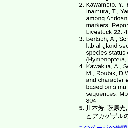
Kawamoto, Y., Ho
Inamura, T., Ya
among Andean c
markers. Report
Livestock 22: 4
Bertsch, A., Sc
labial gland s
species status
(Hymenoptera, 
Kawakita, A., So
M., Roubik, D.W
and character 
based on simul
sequences. Mol
804.
川本芳, 萩原光
とアカゲザルの交雑.
↑このページの先頭