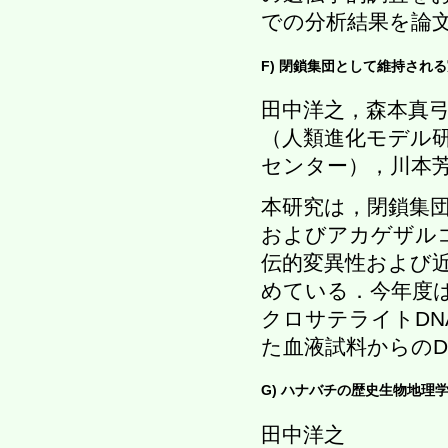
での分析結果を論
F) 閉鎖集団として維持され
田中洋之，森本真
（人類進化モデル
センター），川本
本研究は，閉鎖集
およびアカゲザル
伝的変異性および
めている．今年度
クロサテライトDN
た血液試料からのD
G) ハナバチの歴史生物地理
田中洋之