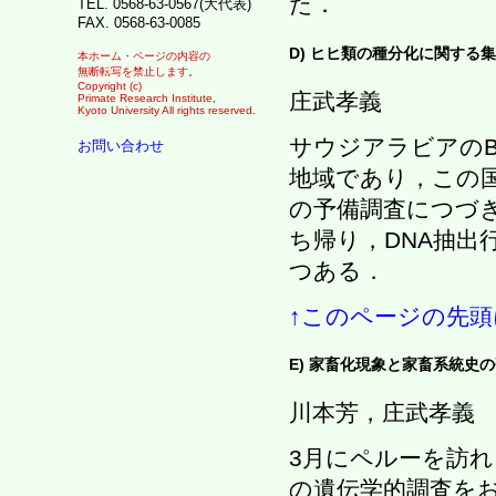
た．
TEL. 0568-63-0567(大代表)
FAX. 0568-63-0085
D) ヒヒ類の種分化に関する
本ホーム・ページの内容の
無断転写を禁止します。
Copyright (c)
庄武孝義
Primate Research Institute,
Kyoto University All rights reserved.
サウジアラビアのB
お問い合わせ
地域であり，この
の予備調査につづ
ち帰り，DNA抽出
つある．
↑このページの先頭
E) 家畜化現象と家畜系統史
川本芳，庄武孝義
3月にペルーを訪
の遺伝学的調査を