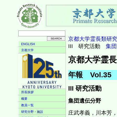
京都大学霊長類研
ENGLISH
III 研究活動
集団
京都大学
京都大学霊長
年報 Vol.3
III 研究活動
所長挨拶
概要
集団遺伝分野
教員一覧
庄武孝義，川本芳
研究分野・施設