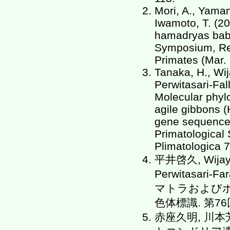
Mori, A., Yaman
Iwamoto, T. (2
hamadryas babo
Symposium, Rec
Primates (Mar.
Tanaka, H., Wija
Perwitasari-Fall
Molecular phylo
agile gibbons (
gene sequences
Primatological S
Plimatologica 7
平井啓久, Wijaya
Perwitasari-Fara
マトラおよび
色体標識. 第76
赤座久明, 川本