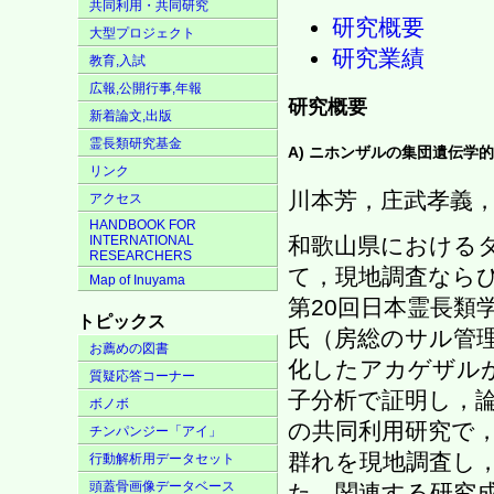
共同利用・共同研究
研究概要
大型プロジェクト
研究業績
教育,入試
広報,公開行事,年報
研究概要
新着論文,出版
霊長類研究基金
A) ニホンザルの集団遺伝学
リンク
川本芳，庄武孝義
アクセス
HANDBOOK FOR
INTERNATIONAL
和歌山県における
RESEARCHERS
て，現地調査なら
Map of Inuyama
第20回日本霊長類
トピックス
氏（房総のサル管
お薦めの図書
化したアカゲザル
質疑応答コーナー
子分析で証明し，
ボノボ
の共同利用研究で
チンパンジー「アイ」
群れを現地調査し
行動解析用データセット
頭蓋骨画像データベース
た，関連する研究成