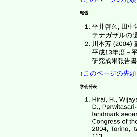
報告
平井啓久, 田中
テナガザルの遺伝学
川本芳 (200
平成13年度－平
研究成果報告書 : 
↑このページの先頭
学会発表
Hirai, H., Wijay
D., Perwitasari
landmark seoar
Congress of the
2004, Torino, I
113.